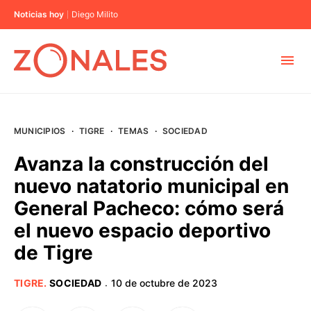
Noticias hoy
Diego Milito
MUNICIPIOS
MUNICIPIOS
·
TIGRE
·
TEMAS
·
SOCIEDAD
CABA
Avanza la construcción del
nuevo natatorio municipal en
BUENOS AIRES
General Pacheco: cómo será
el nuevo espacio deportivo
PROVINCIAS
de Tigre
ELECCIONES 2023
TIGRE
.
SOCIEDAD
10 de octubre de 2023
·