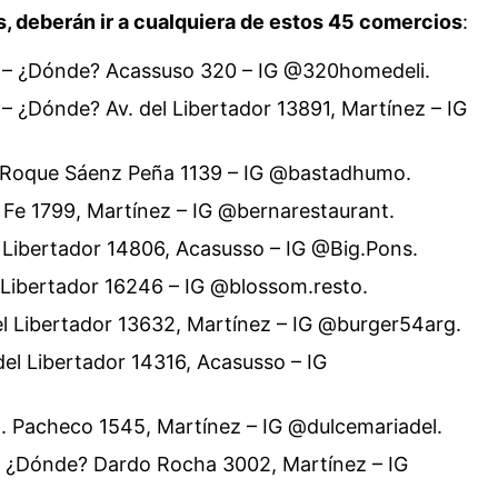
, deberán ir a cualquiera de estos 45 comercios
:
e – ¿Dónde? Acassuso 320 – IG @320homedeli.
 – ¿Dónde? Av. del Libertador 13891, Martínez – IG
 Roque Sáenz Peña 1139 – IG @bastadhumo.
 Fe 1799, Martínez – IG @bernarestaurant.
l Libertador 14806, Acasusso – IG @Big.Pons.
 Libertador 16246 – IG @blossom.resto.
el Libertador 13632, Martínez – IG @burger54arg.
del Libertador 14316, Acasusso – IG
l. Pacheco 1545, Martínez – IG @dulcemariadel.
– ¿Dónde? Dardo Rocha 3002, Martínez – IG