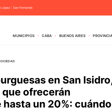
e López
San Fernando
MUNICIPIOS
CABA
BUENOS AIRES
PROVINCI
SOCIEDAD
urguesas en San Isidro
 que ofrecerán
 hasta un 20%: cuándo