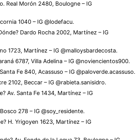
o. Real Morón 2480, Boulogne – IG
cornia 1040 – IG @lodefacu.
¿Dónde? Dardo Rocha 2002, Martínez – IG
ano 1723, Martínez – IG @malloysbardecosta.
raná 6787, Villa Adelina – IG @noviencientos900.
 Santa Fe 840, Acassuso – IG @paloverde.acassuso.
re 2102, Beccar – IG @rabieta.sanisidro.
 Av. Santa Fe 1434, Martínez – IG
 Bosco 278 – IG @soy_residente.
e? H. Yrigoyen 1623, Martínez – IG
nde? Av. Fondo de la Legua 73, Boulogne – IG