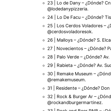
23 | Lo de Dany – ¿Dónde? Cn
@lodedanypizzeria.
24 | Lo De Facu – ¿Dónde? Tis
25 | Los Cerdos Voladores – 
@cerdosvoladoresok.
26 | Malloys – ¿Dónde? S. Elc
27 | Novecientos – ¿Dónde? Pa
28 | Palo Verde – ¿Dónde? Av.
29 | Rabieta – ¿Dónde? Av. Suc
30 | Remake Museum – ¿Dónde?
@remakemuseum.
31 | Residente – ¿Dónde? Don
32 | Rock & Burger Ar – ¿Dónd
@rockandburgermartinez.
33 | Rock and Beer RNB – ¿Dó