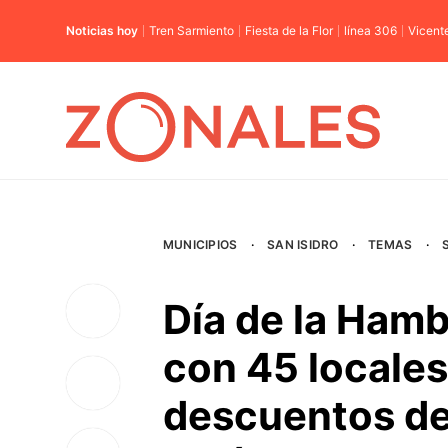
Noticias hoy
Tren Sarmiento
Fiesta de la Flor
línea 306
Vicent
MUNICIPIOS
·
SAN ISIDRO
·
TEMAS
·
Día de la Hamb
con 45 locales
descuentos de