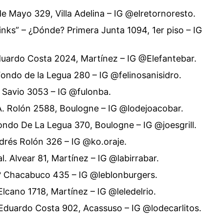
de Mayo 329, Villa Adelina – IG @elretornoresto.
rinks” – ¿Dónde? Primera Junta 1094, 1er piso – IG
duardo Costa 2024, Martínez – IG @Elefantebar.
Fondo de la Legua 280 – IG @felinosanisidro.
 Savio 3053 – IG @fulonba.
A. Rolón 2588, Boulogne – IG @lodejoacobar.
 Fondo De La Legua 370, Boulogne – IG @joesgrill.
ndrés Rolón 326 – IG @ko.oraje.
l. Alvear 81, Martínez – IG @labirrabar.
? Chacabuco 435 – IG @leblonburgers.
Elcano 1718, Martínez – IG @leledelrio.
 Eduardo Costa 902, Acassuso – IG @lodecarlitos.