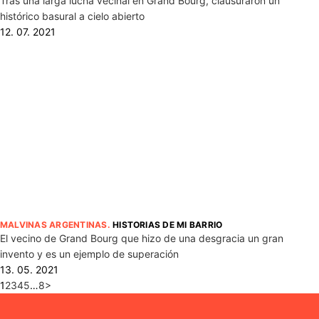
Tras una larga lucha vecinal en Grand Bourg, clausuraron un
histórico basural a cielo abierto
12. 07. 2021
MALVINAS ARGENTINAS
.
HISTORIAS DE MI BARRIO
El vecino de Grand Bourg que hizo de una desgracia un gran
invento y es un ejemplo de superación
13. 05. 2021
1
2
3
4
5
…
8
>