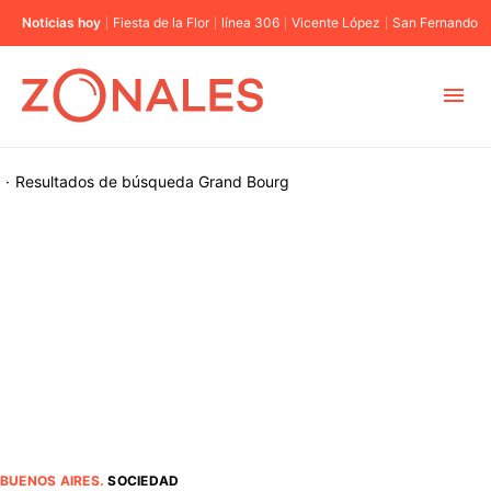
Noticias hoy
Fiesta de la Flor
línea 306
Vicente López
San Fernando
MUNICIPIOS
·
Resultados de búsqueda
Grand Bourg
CABA
BUENOS AIRES
PROVINCIAS
ELECCIONES 2023
BUENOS AIRES
.
SOCIEDAD