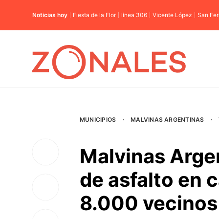
Noticias hoy
Fiesta de la Flor
línea 306
Vicente López
San Fe
MUNICIPIOS
·
MALVINAS ARGENTINAS
·
Malvinas Argen
de asfalto en c
8.000 vecinos