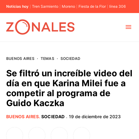
Noticias hoy
Tren Sarmiento
Moreno
Fiesta de la Flor
línea 306
MUNICIPIOS
BUENOS AIRES
·
TEMAS
·
SOCIEDAD
CABA
Se filtró un increíble video del
día en que Karina Milei fue a
BUENOS AIRES
competir al programa de
Guido Kaczka
PROVINCIAS
BUENOS AIRES
.
SOCIEDAD
19 de diciembre de 2023
·
ELECCIONES 2023