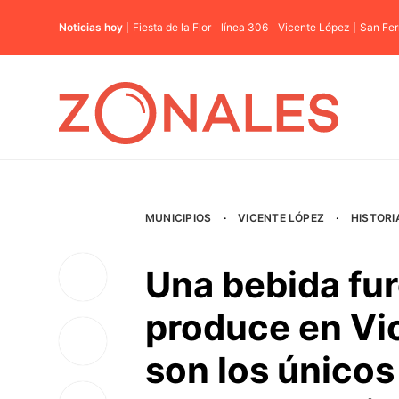
Noticias hoy
Fiesta de la Flor
línea 306
Vicente López
San Fe
MUNICIPIOS
·
VICENTE LÓPEZ
·
HISTORI
Una bebida fur
produce en Vi
son los únicos