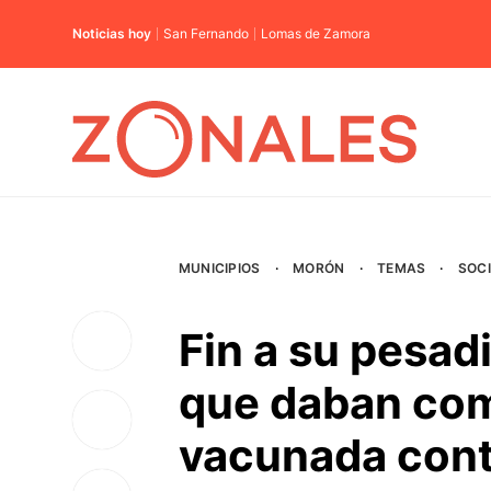
Noticias hoy
San Fernando
Lomas de Zamora
MUNICIPIOS
·
MORÓN
·
TEMAS
·
SOC
Fin a su pesadi
que daban com
vacunada cont