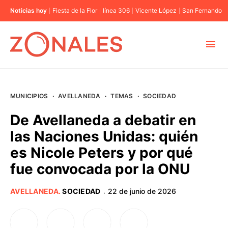
Noticias hoy
Fiesta de la Flor
línea 306
Vicente López
San Fernando
MUNICIPIOS
MUNICIPIOS
·
AVELLANEDA
·
TEMAS
·
SOCIEDAD
CABA
De Avellaneda a debatir en
las Naciones Unidas: quién
BUENOS AIRES
es Nicole Peters y por qué
fue convocada por la ONU
PROVINCIAS
AVELLANEDA
.
SOCIEDAD
22 de junio de 2026
·
ELECCIONES 2023