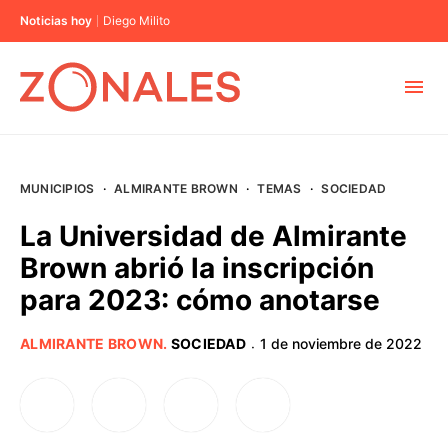
Noticias hoy
Diego Milito
MUNICIPIOS
MUNICIPIOS
·
ALMIRANTE BROWN
·
TEMAS
·
SOCIEDAD
CABA
La Universidad de Almirante
Brown abrió la inscripción
BUENOS AIRES
para 2023: cómo anotarse
PROVINCIAS
ALMIRANTE BROWN
.
SOCIEDAD
1 de noviembre de 2022
·
ELECCIONES 2023