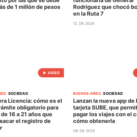
ito por las que se debe
funcionaria de General
s de 1 millón de pesos
Rodríguez que chocó b
en la Ruta 7
12. 06. 2024
RES
.
SOCIEDAD
BUENOS AIRES
.
SOCIEDAD
ra Licencia: cómo es el
Lanzan la nueva app de 
ámite obligatorio para
tarjeta SUBE, que permit
 de 16 a 21 años que
pagar los viajes con el c
sacar el registro de
cómo obtenerla
r
08. 09. 2023