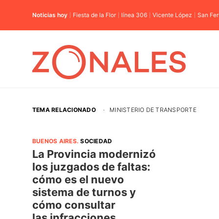
Noticias hoy
Fiesta de la Flor
línea 306
Vicente López
San Fe
TEMA RELACIONADO
·
MINISTERIO DE TRANSPORTE
BUENOS AIRES
.
SOCIEDAD
La Provincia modernizó
los juzgados de faltas:
cómo es el nuevo
sistema de turnos y
cómo consultar
las infracciones