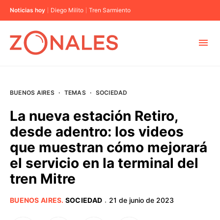
Noticias hoy
Diego Milito
Tren Sarmiento
MUNICIPIOS
BUENOS AIRES
·
TEMAS
·
SOCIEDAD
CABA
La nueva estación Retiro,
desde adentro: los videos
BUENOS AIRES
que muestran cómo mejorará
el servicio en la terminal del
PROVINCIAS
tren Mitre
ELECCIONES 2023
BUENOS AIRES
.
SOCIEDAD
21 de junio de 2023
·