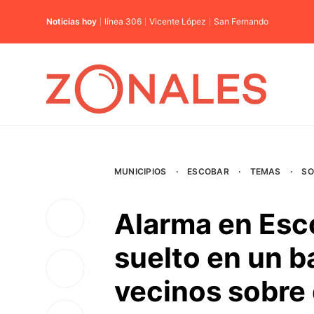
Noticias hoy
línea 306
Vicente López
San Fernando
MUNICIPIOS
·
ESCOBAR
·
TEMAS
·
SO
Alarma en Esc
suelto en un ba
vecinos sobre 