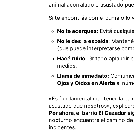
animal acorralado o asustado pue
Si te encontrás con el puma o lo 
No te acerques:
Evitá cualquie
No le des la espalda:
Mantené e
(que puede interpretarse como
Hacé ruido:
Gritar o aplaudir 
medios.
Llamá de inmediato:
Comunic
Ojos y Oídos en Alerta
al núm
«Es fundamental mantener la cal
asustado que nosotros», explicar
Por ahora, el barrio El Cazador si
nocturno encuentre el camino de 
incidentes.