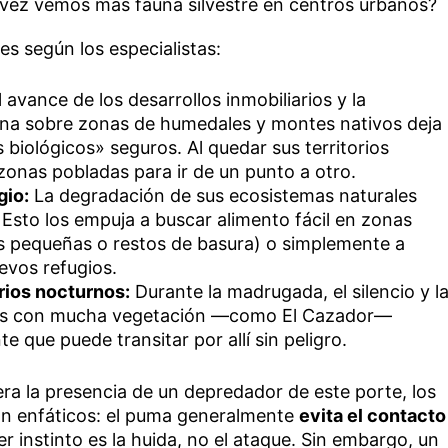
 vez vemos más fauna silvestre en centros urbanos?
s según los especialistas:
 avance de los desarrollos inmobiliarios y la
ana sobre zonas de humedales y montes nativos deja
 biológicos» seguros. Al quedar sus territorios
onas pobladas para ir de un punto a otro.
gio:
La degradación de sus ecosistemas naturales
 Esto los empuja a buscar alimento fácil en zonas
s pequeñas o restos de basura) o simplemente a
evos refugios.
rios nocturnos:
Durante la madrugada, el silencio y l
rios con mucha vegetación —como El Cazador—
e que puede transitar por allí sin peligro.
ra la presencia de un depredador de este porte, los
son enfáticos: el puma generalmente
evita el contacto
r instinto es la huida, no el ataque. Sin embargo, un