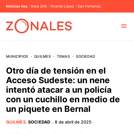
Noticias hoy
línea 306
Vicente López
San Fernando
MUNICIPIOS
MUNICIPIOS
·
QUILMES
·
TEMAS
·
SOCIEDAD
CABA
Otro día de tensión en el
Acceso Sudeste: un nene
BUENOS AIRES
intentó atacar a un policía
con un cuchillo en medio de
PROVINCIAS
un piquete en Bernal
ELECCIONES 2023
QUILMES
.
SOCIEDAD
8 de abril de 2025
·