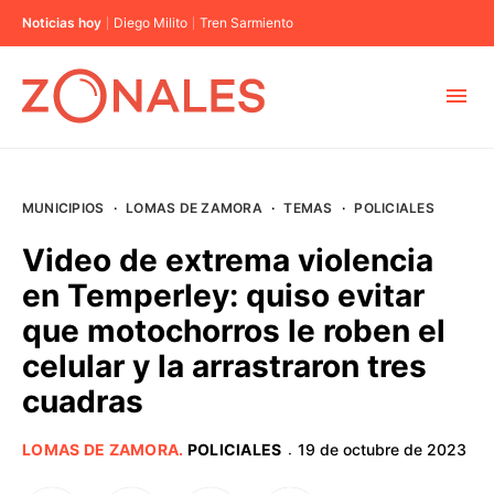
Noticias hoy
Diego Milito
Tren Sarmiento
MUNICIPIOS
MUNICIPIOS
·
LOMAS DE ZAMORA
·
TEMAS
·
POLICIALES
CABA
Video de extrema violencia
en Temperley: quiso evitar
BUENOS AIRES
que motochorros le roben el
celular y la arrastraron tres
PROVINCIAS
cuadras
ELECCIONES 2023
LOMAS DE ZAMORA
.
POLICIALES
19 de octubre de 2023
·