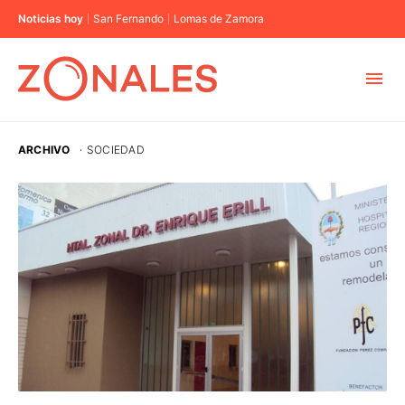
Noticias hoy
San Fernando
Lomas de Zamora
MUNICIPIOS
ARCHIVO
·
SOCIEDAD
CABA
BUENOS AIRES
PROVINCIAS
ELECCIONES 2023