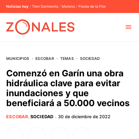
Noticias hoy
Tren Sarmiento
Moreno
Fiesta de la Flor
MUNICIPIOS
MUNICIPIOS
·
ESCOBAR
·
TEMAS
·
SOCIEDAD
CABA
Comenzó en Garín una obra
hidráulica clave para evitar
BUENOS AIRES
inundaciones y que
beneficiará a 50.000 vecinos
PROVINCIAS
ESCOBAR
.
SOCIEDAD
30 de diciembre de 2022
·
ELECCIONES 2023