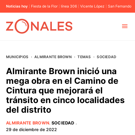
Noticias hoy
Fiesta de la Flor
línea 306
Vicente López
San Fernando
MUNICIPIOS
MUNICIPIOS
·
ALMIRANTE BROWN
·
TEMAS
·
SOCIEDAD
CABA
Almirante Brown inició una
mega obra en el Camino de
BUENOS AIRES
Cintura que mejorará el
tránsito en cinco localidades
PROVINCIAS
del distrito
ELECCIONES 2023
ALMIRANTE BROWN
.
SOCIEDAD
·
29 de diciembre de 2022