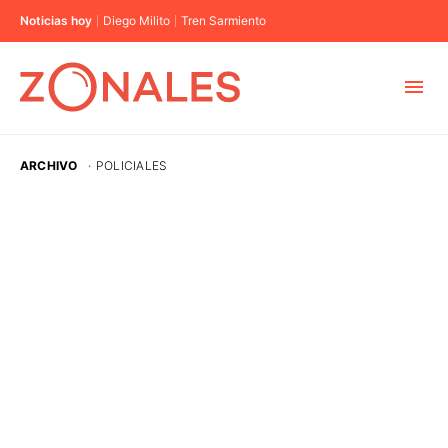
Noticias hoy
Diego Milito
Tren Sarmiento
MUNICIPIOS
ARCHIVO
·
POLICIALES
CABA
BUENOS AIRES
PROVINCIAS
ELECCIONES 2023