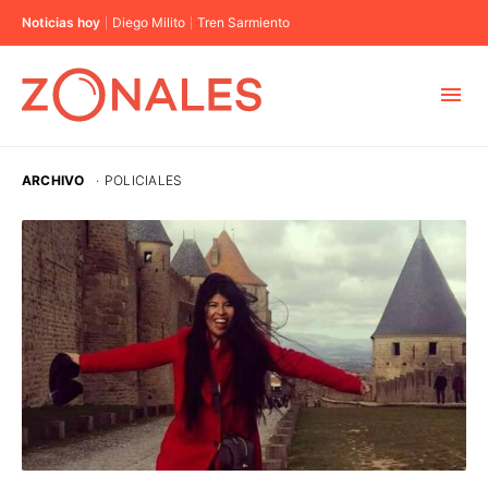
Noticias hoy
Diego Milito
Tren Sarmiento
MUNICIPIOS
ARCHIVO
·
POLICIALES
CABA
BUENOS AIRES
PROVINCIAS
ELECCIONES 2023