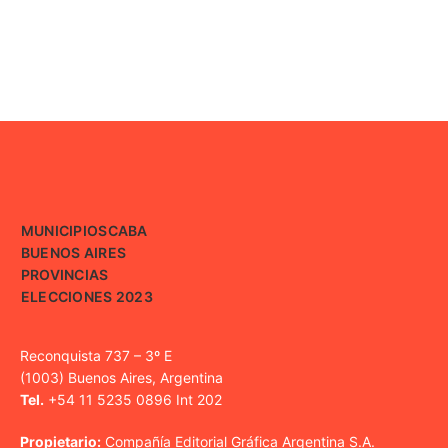
MUNICIPIOS
CABA
BUENOS AIRES
PROVINCIAS
ELECCIONES 2023
Reconquista 737 – 3º E
(1003) Buenos Aires, Argentina
Tel.
+54 11 5235 0896 Int 202
Propietario:
Compañía Editorial Gráfica Argentina S.A.