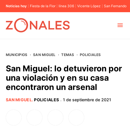
Noticias hoy
Fiesta de la Flor
línea 306
Vicente López
San Fernando
MUNICIPIOS
MUNICIPIOS
·
SAN MIGUEL
·
TEMAS
·
POLICIALES
CABA
San Miguel: lo detuvieron por
una violación y en su casa
BUENOS AIRES
encontraron un arsenal
PROVINCIAS
SAN MIGUEL
.
POLICIALES
1 de septiembre de 2021
·
ELECCIONES 2023