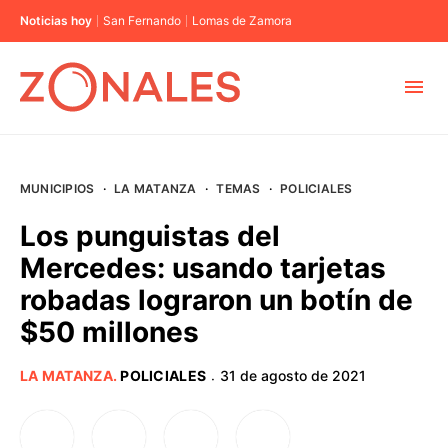
Noticias hoy
San Fernando
Lomas de Zamora
MUNICIPIOS
MUNICIPIOS
·
LA MATANZA
·
TEMAS
·
POLICIALES
CABA
Los punguistas del
Mercedes: usando tarjetas
BUENOS AIRES
robadas lograron un botín de
$50 millones
PROVINCIAS
LA MATANZA
.
POLICIALES
31 de agosto de 2021
·
ELECCIONES 2023