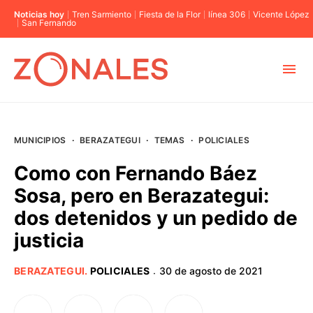
Noticias hoy
Tren Sarmiento
Fiesta de la Flor
línea 306
Vicente López
San Fernando
MUNICIPIOS
MUNICIPIOS
·
BERAZATEGUI
·
TEMAS
·
POLICIALES
CABA
Como con Fernando Báez
Sosa, pero en Berazategui:
BUENOS AIRES
dos detenidos y un pedido de
justicia
PROVINCIAS
BERAZATEGUI
.
POLICIALES
30 de agosto de 2021
·
ELECCIONES 2023