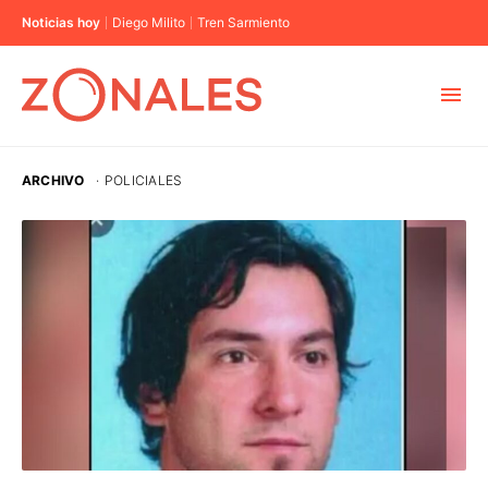
Noticias hoy
Diego Milito
Tren Sarmiento
MUNICIPIOS
ARCHIVO
·
POLICIALES
CABA
BUENOS AIRES
PROVINCIAS
ELECCIONES 2023