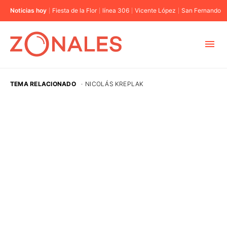
Noticias hoy
Fiesta de la Flor
línea 306
Vicente López
San Fernando
MUNICIPIOS
TEMA RELACIONADO
·
NICOLÁS KREPLAK
CABA
BUENOS AIRES
PROVINCIAS
ELECCIONES 2023