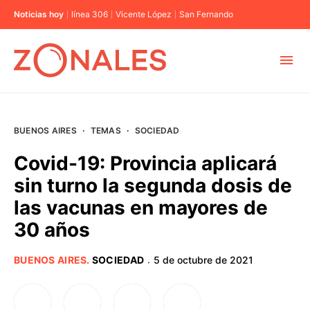
Noticias hoy
línea 306
Vicente López
San Fernando
MUNICIPIOS
BUENOS AIRES
·
TEMAS
·
SOCIEDAD
CABA
Covid-19: Provincia aplicará
sin turno la segunda dosis de
BUENOS AIRES
las vacunas en mayores de
30 años
PROVINCIAS
BUENOS AIRES
.
SOCIEDAD
5 de octubre de 2021
·
ELECCIONES 2023