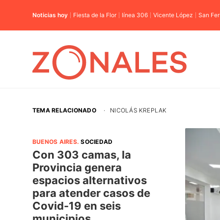
Noticias hoy
Fiesta de la Flor
línea 306
Vicente López
San Fe
TEMA RELACIONADO
·
NICOLÁS KREPLAK
BUENOS AIRES
.
SOCIEDAD
Con 303 camas, la
Provincia genera
espacios alternativos
para atender casos de
Covid-19 en seis
municipios