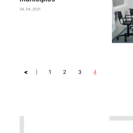
24. 04. 2021
<
1
2
3
4