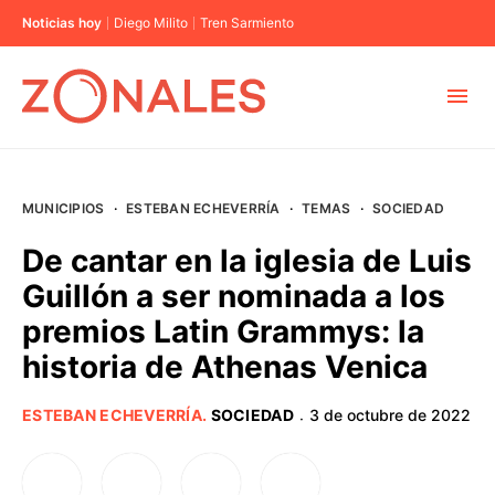
Noticias hoy
Diego Milito
Tren Sarmiento
MUNICIPIOS
MUNICIPIOS
·
ESTEBAN ECHEVERRÍA
·
TEMAS
·
SOCIEDAD
CABA
De cantar en la iglesia de Luis
Guillón a ser nominada a los
BUENOS AIRES
premios Latin Grammys: la
historia de Athenas Venica
PROVINCIAS
ESTEBAN ECHEVERRÍA
.
SOCIEDAD
3 de octubre de 2022
·
ELECCIONES 2023