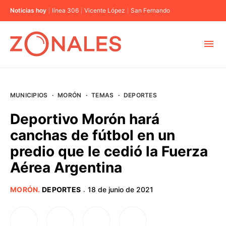
Noticias hoy
línea 306
Vicente López
San Fernando
MUNICIPIOS
MUNICIPIOS
·
MORÓN
·
TEMAS
·
DEPORTES
CABA
Deportivo Morón hará
canchas de fútbol en un
BUENOS AIRES
predio que le cedió la Fuerza
Aérea Argentina
PROVINCIAS
MORÓN
.
DEPORTES
18 de junio de 2021
·
ELECCIONES 2023