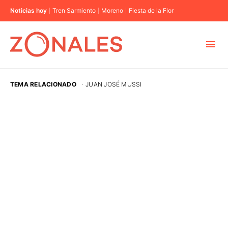
Noticias hoy
Tren Sarmiento
Moreno
Fiesta de la Flor
MUNICIPIOS
TEMA RELACIONADO
·
JUAN JOSÉ MUSSI
CABA
BUENOS AIRES
PROVINCIAS
ELECCIONES 2023