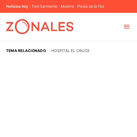
Noticias hoy
Tren Sarmiento
Moreno
Fiesta de la Flor
MUNICIPIOS
TEMA RELACIONADO
·
HOSPITAL EL CRUCE
CABA
BUENOS AIRES
PROVINCIAS
ELECCIONES 2023