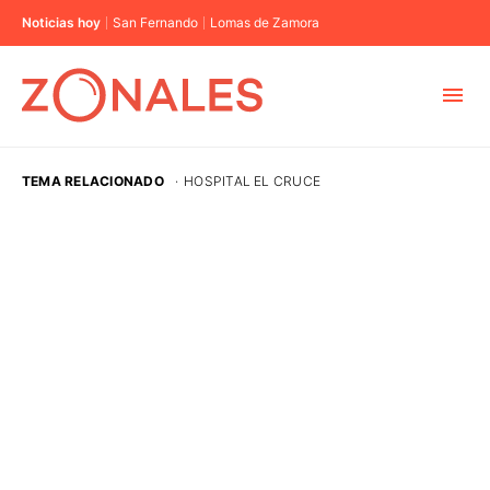
Noticias hoy
San Fernando
Lomas de Zamora
MUNICIPIOS
TEMA RELACIONADO
·
HOSPITAL EL CRUCE
CABA
BUENOS AIRES
PROVINCIAS
ELECCIONES 2023