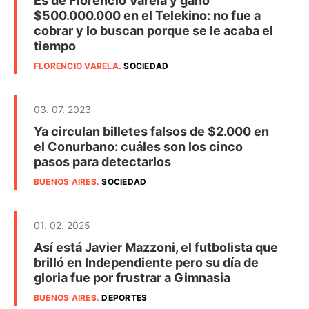
Es de Florencio Varela y ganó
$500.000.000 en el Telekino: no fue a
cobrar y lo buscan porque se le acaba el
tiempo
FLORENCIO VARELA
.
SOCIEDAD
03. 07. 2023
Ya circulan billetes falsos de $2.000 en
el Conurbano: cuáles son los cinco
pasos para detectarlos
BUENOS AIRES
.
SOCIEDAD
01. 02. 2025
Así está Javier Mazzoni, el futbolista que
brilló en Independiente pero su día de
gloria fue por frustrar a Gimnasia
BUENOS AIRES
.
DEPORTES