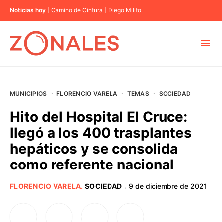
Noticias hoy
Camino de Cintura
Diego Milito
MUNICIPIOS
MUNICIPIOS
·
FLORENCIO VARELA
·
TEMAS
·
SOCIEDAD
CABA
Hito del Hospital El Cruce:
llegó a los 400 trasplantes
BUENOS AIRES
hepáticos y se consolida
como referente nacional
PROVINCIAS
FLORENCIO VARELA
.
SOCIEDAD
9 de diciembre de 2021
·
ELECCIONES 2023