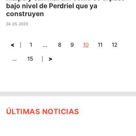
bajo nivel de Perdriel que ya
construyen
24. 05. 2023
<
1
…
8
9
10
11
12
…
15
>
ÚLTIMAS NOTICIAS