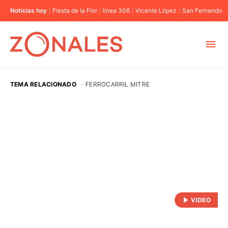
Noticias hoy
Fiesta de la Flor
línea 306
Vicente López
San Fernando
MUNICIPIOS
TEMA RELACIONADO
·
FERROCARRIL MITRE
CABA
BUENOS AIRES
PROVINCIAS
ELECCIONES 2023