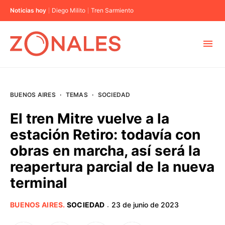
Noticias hoy
Diego Milito
Tren Sarmiento
MUNICIPIOS
BUENOS AIRES
·
TEMAS
·
SOCIEDAD
CABA
El tren Mitre vuelve a la
estación Retiro: todavía con
BUENOS AIRES
obras en marcha, así será la
reapertura parcial de la nueva
PROVINCIAS
terminal
ELECCIONES 2023
BUENOS AIRES
.
SOCIEDAD
23 de junio de 2023
·