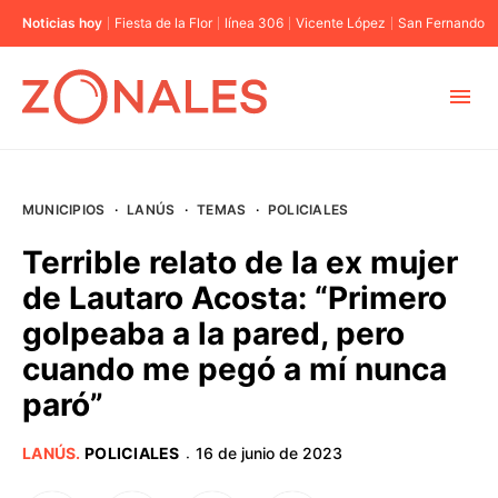
Noticias hoy
Fiesta de la Flor
línea 306
Vicente López
San Fernando
MUNICIPIOS
MUNICIPIOS
·
LANÚS
·
TEMAS
·
POLICIALES
CABA
Terrible relato de la ex mujer
de Lautaro Acosta: “Primero
BUENOS AIRES
golpeaba a la pared, pero
cuando me pegó a mí nunca
PROVINCIAS
paró”
ELECCIONES 2023
LANÚS
.
POLICIALES
16 de junio de 2023
·