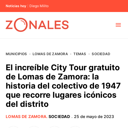
Noticias hoy
Diego Milito
MUNICIPIOS
MUNICIPIOS
·
LOMAS DE ZAMORA
·
TEMAS
·
SOCIEDAD
CABA
El increíble City Tour gratuito
de Lomas de Zamora: la
BUENOS AIRES
historia del colectivo de 1947
que recorre lugares icónicos
PROVINCIAS
del distrito
ELECCIONES 2023
LOMAS DE ZAMORA
.
SOCIEDAD
25 de mayo de 2023
·