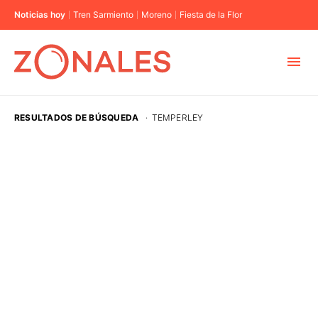
Noticias hoy
Tren Sarmiento
Moreno
Fiesta de la Flor
MUNICIPIOS
RESULTADOS DE BÚSQUEDA
·
TEMPERLEY
CABA
BUENOS AIRES
PROVINCIAS
ELECCIONES 2023