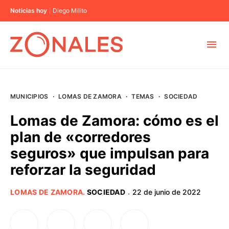
Noticias hoy
Diego Milito
MUNICIPIOS
MUNICIPIOS
·
LOMAS DE ZAMORA
·
TEMAS
·
SOCIEDAD
CABA
Lomas de Zamora: cómo es el
plan de «corredores
BUENOS AIRES
seguros» que impulsan para
reforzar la seguridad
PROVINCIAS
LOMAS DE ZAMORA
.
SOCIEDAD
22 de junio de 2022
·
ELECCIONES 2023