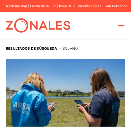
Noticias hoy
Fiesta de la Flor
línea 306
Vicente López
San Fernando
MUNICIPIOS
RESULTADOS DE BÚSQUEDA
·
SOLANO
CABA
BUENOS AIRES
PROVINCIAS
ELECCIONES 2023