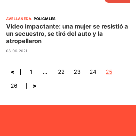
AVELLANEDA
.
POLICIALES
Video impactante: una mujer se resistió a
un secuestro, se tiró del auto y la
atropellaron
08. 06. 2021
<
1
…
22
23
24
25
26
>