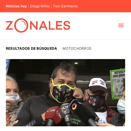
Noticias hoy
Diego Milito
Tren Sarmiento
MUNICIPIOS
RESULTADOS DE BÚSQUEDA
·
MOTOCHORROS
CABA
BUENOS AIRES
PROVINCIAS
ELECCIONES 2023