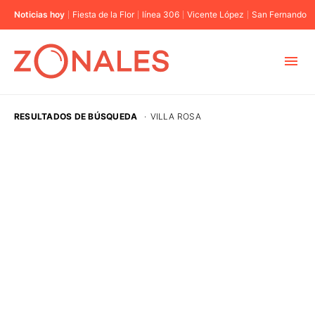
Noticias hoy
Fiesta de la Flor
línea 306
Vicente López
San Fernando
MUNICIPIOS
RESULTADOS DE BÚSQUEDA
·
VILLA ROSA
CABA
BUENOS AIRES
PROVINCIAS
ELECCIONES 2023