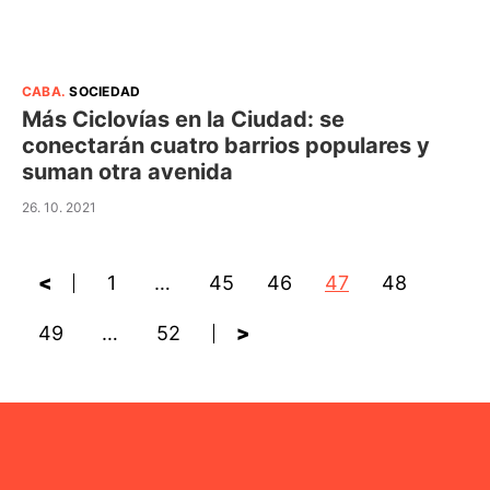
CABA
.
SOCIEDAD
Más Ciclovías en la Ciudad: se
conectarán cuatro barrios populares y
suman otra avenida
26. 10. 2021
<
1
…
45
46
47
48
49
…
52
>