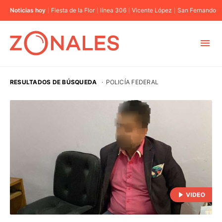
Noticias hoy
Fiesta de la Flor
línea 306
Vicente López
San Fernando
MUNICIPIOS
RESULTADOS DE BÚSQUEDA
·
POLICÍA FEDERAL
CABA
BUENOS AIRES
PROVINCIAS
ELECCIONES 2023