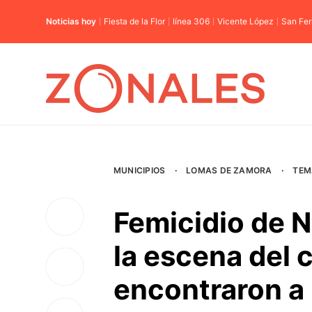
Noticias hoy
Fiesta de la Flor
línea 306
Vicente López
San Fe
MUNICIPIOS
·
LOMAS DE ZAMORA
·
TEM
Femicidio de N
la escena del 
encontraron a 