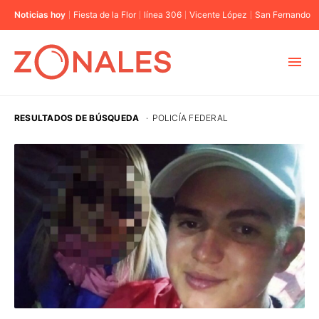
Noticias hoy
Fiesta de la Flor
línea 306
Vicente López
San Fernando
MUNICIPIOS
RESULTADOS DE BÚSQUEDA
·
POLICÍA FEDERAL
CABA
BUENOS AIRES
PROVINCIAS
ELECCIONES 2023