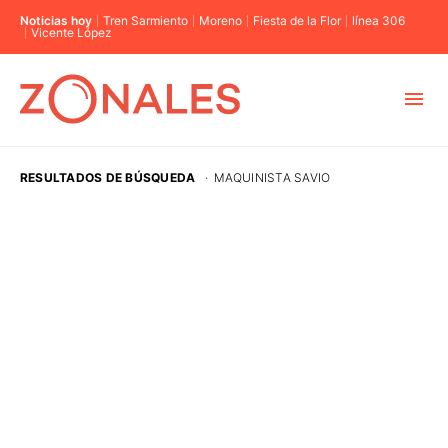
Noticias hoy
Tren Sarmiento
Moreno
Fiesta de la Flor
línea 306
Vicente López
MUNICIPIOS
RESULTADOS DE BÚSQUEDA
·
MAQUINISTA SAVIO
CABA
BUENOS AIRES
PROVINCIAS
ELECCIONES 2023