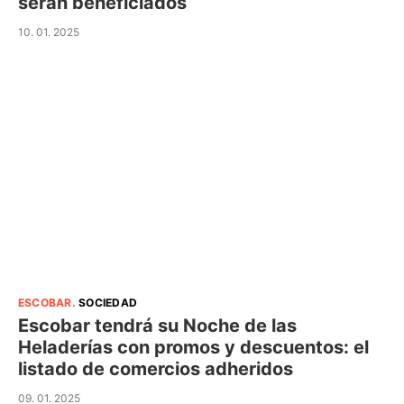
serán beneficiados
10. 01. 2025
ESCOBAR
.
SOCIEDAD
Escobar tendrá su Noche de las
Heladerías con promos y descuentos: el
listado de comercios adheridos
09. 01. 2025