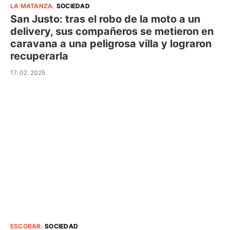
LA MATANZA
.
SOCIEDAD
San Justo: tras el robo de la moto a un
delivery, sus compañeros se metieron en
caravana a una peligrosa villa y lograron
recuperarla
17. 02. 2025
ESCOBAR
.
SOCIEDAD