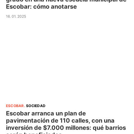
Escobar: cómo anotarse
16. 01. 2025
ESCOBAR
.
SOCIEDAD
Escobar arranca un plan de
pavimentación de 110 calles, con una
inversión de $7.000 millones: qué barrios