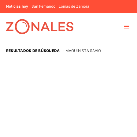
Noticias hoy
San Fernando
Lomas de Zamora
MUNICIPIOS
RESULTADOS DE BÚSQUEDA
·
MAQUINISTA SAVIO
CABA
BUENOS AIRES
PROVINCIAS
ELECCIONES 2023