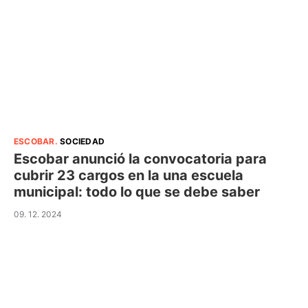
ESCOBAR
.
SOCIEDAD
Escobar anunció la convocatoria para
cubrir 23 cargos en la una escuela
municipal: todo lo que se debe saber
09. 12. 2024