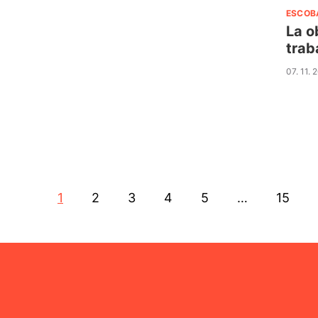
ESCOB
La o
trab
07. 11. 
1
2
3
4
5
…
15