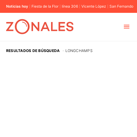
Noticias hoy
Fiesta de la Flor
línea 306
Vicente López
San Fernando
MUNICIPIOS
RESULTADOS DE BÚSQUEDA
·
LONGCHAMPS
CABA
BUENOS AIRES
PROVINCIAS
ELECCIONES 2023