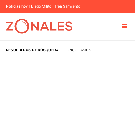
Noticias hoy
Diego Milito
Tren Sarmiento
MUNICIPIOS
RESULTADOS DE BÚSQUEDA
·
LONGCHAMPS
CABA
BUENOS AIRES
PROVINCIAS
ELECCIONES 2023