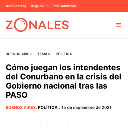
Noticias hoy
Diego Milito
Tren Sarmiento
MUNICIPIOS
BUENOS AIRES
·
TEMAS
·
POLÍTICA
CABA
Cómo juegan los intendentes
del Conurbano en la crisis del
BUENOS AIRES
Gobierno nacional tras las
PASO
PROVINCIAS
BUENOS AIRES
.
POLÍTICA
15 de septiembre de 2021
·
ELECCIONES 2023